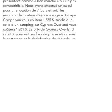
présentent comme « bon marché » ou « à prix
compétitifs ». Nous avons effectué un calcul
pour une location de 7 jours et voici les
résultats : la location d'un camping-car Escape
Campervan vous coûtera 1 575 $, tandis que
celle d'un camping-car Cypress Overland vous
coûtera 1 261 $. Le prix de Cypress Overland
inclut également les frais de préparation pour
le nettoyage et la désinfection du véhicule, un
système de messagerie par satellite pour
assurer votre sécurité et rester en contact,
ainsi qu'une compensation carbone, car nous
avons à cœur la protection de
l'environnement.
Les locations de camping-cars comme
Jucy RV et Escape Campervans, ainsi
que les locations de camping-cars
classiques, présentent une différence
majeure avec les locations de véhicules
tout-terrain, comme Cypress Overland :
on ne se sent pas vraiment en harmonie
avec la nature lorsqu'on reste entre