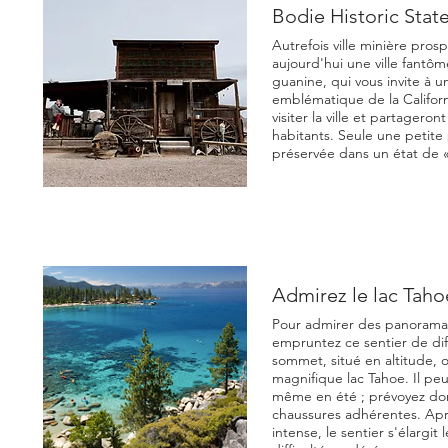
Bodie Historic Stat
Autrefois ville minière pros
aujourd'hui une ville fantôm
guanine, qui vous invite à 
emblématique de la Californ
visiter la ville et partagero
habitants. Seule une petite p
préservée dans un état de 
Admirez le lac Tahoe
Pour admirer des panoramas 
empruntez ce sentier de di
sommet, situé en altitude, o
magnifique lac Tahoe. Il peu
même en été ; prévoyez do
chaussures adhérentes. Aprè
intense, le sentier s'élargit