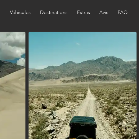
l
Véhicules
Destinations
Extras
Avis
FAQ