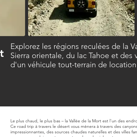
Explorez les régions reculées de la Va
t
Sierra orientale, du lac Tahoe et des 
d'un véhicule tout-terrain de locatio
Le plus chaud, le plus bas – la Vallée de la Mort est l'un des endro
Ce road trip à travers le désert vous mènera à travers des canyo
impressionnantes, des sources chaudes naturelles et des villes fan