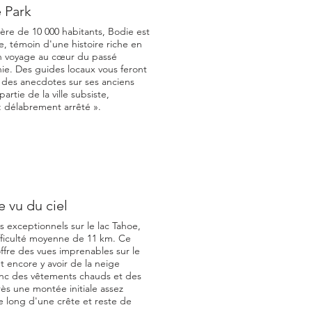
e Park
père de 10 000 habitants, Bodie est
e, témoin d'une histoire riche en
un voyage au cœur du passé
ie. Des guides locaux vous feront
nt des anecdotes sur ses anciens
artie de la ville subsiste,
« délabrement arrêté ».
 vu du ciel
exceptionnels sur le lac Tahoe,
fficulté moyenne de 11 km. Ce
ffre des vues imprenables sur le
t encore y avoir de la neige
nc des vêtements chauds et des
s une montée initiale assez
 le long d'une crête et reste de