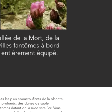
llée de la Mort, de la
villes fantômes à bord
n entièrement équipé.
its les plus époustouflants de la planète.
ns profonds, des dunes de sable
tômes datant de la ruée vers l'or. Vous