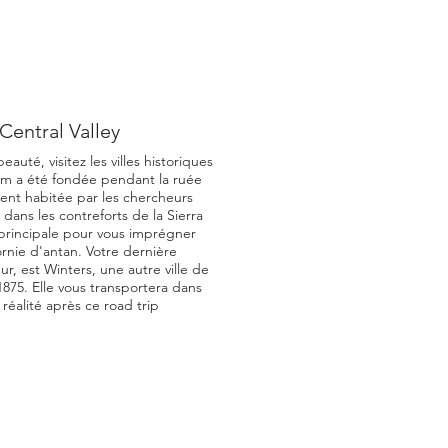
Central Valley
auté, visitez les villes historiques
om a été fondée pendant la ruée
ement habitée par les chercheurs
dans les contreforts de la Sierra
principale pour vous imprégner
rnie d'antan. Votre dernière
r, est Winters, une autre ville de
 1875. Elle vous transportera dans
 réalité après ce road trip