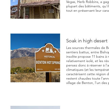
Vegas, Herb Robbins, a gagné
plupart des bâtiments, qu’i
tout en préservant leur cara
Soak in high desert 
Les sources thermales de Be
sentiers battus, entre Bis
insolite propose 11 bains à
relativement isolé, et les ré
pensez donc à réserver à l'a
climatiques (et les températ
caractérisent cette région d
restent chaudes toute l'anné
village de Benton, l'un des 