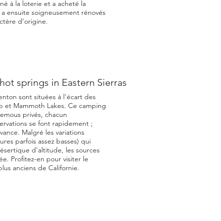
 à la loterie et a acheté la
l a ensuite soigneusement rénovés
ctère d’origine.
hot springs in Eastern Sierras
nton sont situées à l'écart des
hop et Mammoth Lakes. Ce camping
 remous privés, chacun
servations se font rapidement ;
vance. Malgré les variations
ures parfois assez basses) qui
ésertique d'altitude, les sources
e. Profitez-en pour visiter le
plus anciens de Californie.