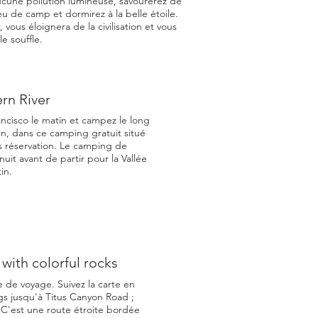
ucune pollution lumineuse, savourerez de
u de camp et dormirez à la belle étoile.
vous éloignera de la civilisation et vous
e souffle.
rn River
ancisco le matin et campez le long
rn, dans ce camping gratuit situé
ns réservation. Le camping de
nuit avant de partir pour la Vallée
in.
with colorful rocks
 de voyage. Suivez la carte en
s jusqu'à Titus Canyon Road ;
C'est une route étroite bordée