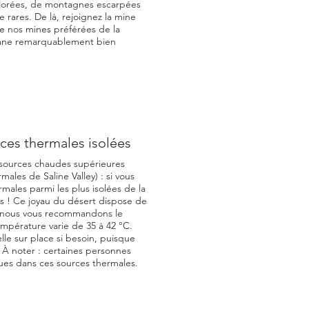
lorées, de montagnes escarpées
e rares. De là, rejoignez la mine
de nos mines préférées de la
abane remarquablement bien
ces thermales isolées
 sources chaudes supérieures
ales de Saline Valley) : si vous
males parmi les plus isolées de la
s ! Ce joyau du désert dispose de
 (nous vous recommandons le
empérature varie de 35 à 42 °C.
lle sur place si besoin, puisque
 À noter : certaines personnes
ues dans ces sources thermales.